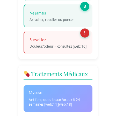
3
Ne jamais
Arracher, recoller ou poncer
!
Surveillez
Douleur/odeur = consultez [web:16]
Traitements Médicaux
Mycose
Antifongiques locaux/oraux 6-24
semaines [web:11][web:18]