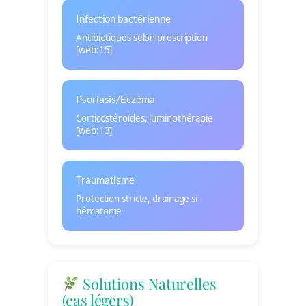
Infection bactérienne
Antibiotiques selon prescription
[web:15]
Psoriasis/Eczéma
Corticostéroïdes, luminothérapie
[web:13]
Traumatisme
Protection stricte, drainage si
hématome
Solutions Naturelles
(cas légers)