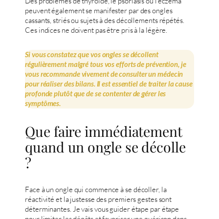
Des problèmes de thyroïde, le psoriasis ou l’eczéma
peuvent également se manifester par des ongles
cassants, striés ou sujets à des décollements répétés.
Ces indices ne doivent pas être pris à la légère.
Si vous constatez que vos ongles se décollent
régulièrement malgré tous vos efforts de prévention, je
vous recommande vivement de consulter un médecin
pour réaliser des bilans. Il est essentiel de traiter la cause
profonde plutôt que de se contenter de gérer les
symptômes.
Que faire immédiatement
quand un ongle se décolle
?
Face à un ongle qui commence à se décoller, la
réactivité et la justesse des premiers gestes sont
déterminantes. Je vais vous guider étape par étape
pour limiter les dégâts et favoriser une guérison dans