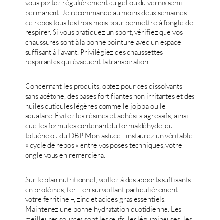
vous portez régulièrement du gel ou du vernis semi-
permanent. Je recommande au moins deux semaines
de repos tous les trois mois pour permettre à l’ongle de
respirer. Si vous pratiquez un sport, vérifiez que vos
chaussures sont à la bonne pointure avec un espace
suffisant à l’avant. Privilégiez des chaussettes
respirantes qui évacuent la transpiration.
Concernant les produits, optez pour des dissolvants
sans acétone, des bases fortifiantes non irritantes et des
huiles cuticules légères comme le jojoba ou le
squalane. Évitez les résines et adhésifs agressifs, ainsi
que les formules contenant du formaldéhyde, du
toluène ou du DBP. Mon astuce : instaurez un véritable
« cycle de repos » entre vos poses techniques, votre
ongle vous en remerciera.
Sur le plan nutritionnel, veillez à des apports suffisants
en protéines, fer – en surveillant particulièrement
votre ferritine –, zinc et acides gras essentiels.
Maintenez une bonne hydratation quotidienne. Les
meilleures sources sont les œufs, les légumineuses, les