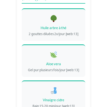
Huile arbre à thé
2 gouttes diluées 2x/jour [web:13]
Aloe vera
Gel pur plusieurs fois/jour [web:13]
Vinaigre cidre
Bain 15-20 min/jour [web:13]